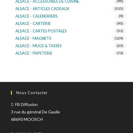
ALSACE - ACCESSOIRES DE CUISINE
(95)
ALSACE - ARTICLES CADEAUX
(315)
ALSACE - CALENDRIERS
(9)
ALSACE - CARTERIE
(95)
ALSACE - CARTES POSTALES
(51)
ALSACE - MAGNETS
(129)
ALSACE - MUGS & TASSES
(23)
ALSACE - PAPETERIE
(73)
ALSACE - SACS KDO
(14)
ALSACE - VERRERIE
(37)
ALSACE - VOITURE & MOTO
(16)
TURNOWSKY
(108)
Nous Contacter
FB Diffusion
3 rue du général De Gaulle
68690 MOOSCH