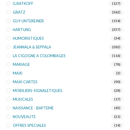
G.RATKOFF
(127)
GRÄTZ
(362)
GUY UNTEREINER
(154)
HARTUNG
(357)
HUMORISTIQUES
(34)
JEANNALA & SEPPALA
(282)
LA CIGOGNE A COLOMBAGES
(116)
MARIAGE
(78)
MAXI
(2)
MAXI CARTES
(90)
MOBILIERS-SIGNALETIQUES
(28)
MUSICALES
(17)
NAISSANCE - BAPTEME
(45)
NOUVEAUTE
(21)
OFFRES SPECIALES
(14)