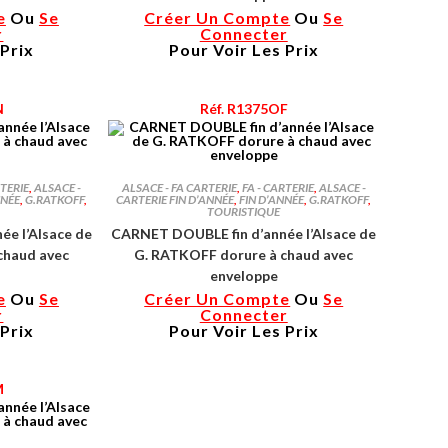
e
Ou
Se
Créer Un Compte
Ou
Se
r
Connecter
 Prix
Pour Voir Les Prix
N
Réf. R1375OF
RTERIE
,
ALSACE -
ALSACE - FA CARTERIE
,
FA - CARTERIE
,
ALSACE -
NNÉE
,
G.RATKOFF
,
CARTERIE FIN D’ANNÉE
,
FIN D’ANNÉE
,
G.RATKOFF
,
TOURISTIQUE
e l’Alsace de
CARNET DOUBLE fin d’année l’Alsace de
chaud avec
G. RATKOFF dorure à chaud avec
enveloppe
e
Ou
Se
Créer Un Compte
Ou
Se
r
Connecter
 Prix
Pour Voir Les Prix
M