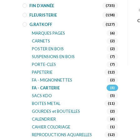
FIN D’ANNÉE
(735)
FLEURISTERIE
(158)
C
G.RATKOFF
(127)
MARQUES PAGES
(6)
CARNETS
(2)
POSTER EN BOIS
(2)
SUSPENSIONS EN BOIS
(7)
PORTE-CLES
(7)
PAPETERIE
(12)
FA - MIGNONNETTES
(2)
FA - CARTERIE
(8)
SACS KDO
(5)
BOITES METAL
(11)
GOURDES et BOUTEILLES
(2)
CALENDRIER
(4)
CAHIER COLORIAGE
(1)
REPRODUCTIONS AQUARELLES
(12)