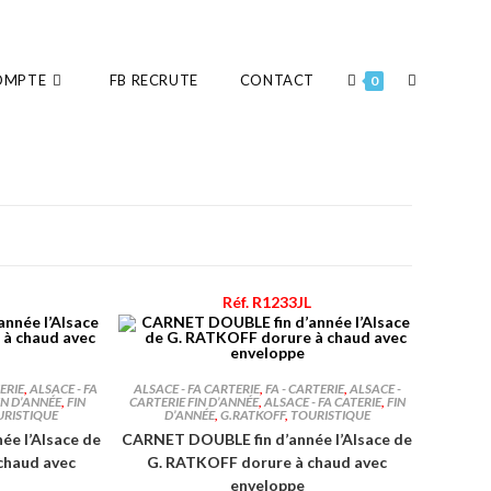
OMPTE
FB RECRUTE
CONTACT
0
N
Réf. R1233JL
ERIE
,
ALSACE - FA
ALSACE - FA CARTERIE
,
FA - CARTERIE
,
ALSACE -
IN D’ANNÉE
,
FIN
CARTERIE FIN D’ANNÉE
,
ALSACE - FA CATERIE
,
FIN
URISTIQUE
D’ANNÉE
,
G.RATKOFF
,
TOURISTIQUE
e l’Alsace de
CARNET DOUBLE fin d’année l’Alsace de
chaud avec
G. RATKOFF dorure à chaud avec
enveloppe