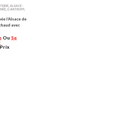
RTERIE
,
ALSACE -
NNÉE
,
G.RATKOFF
,
e l’Alsace de
chaud avec
e
Ou
Se
r
 Prix