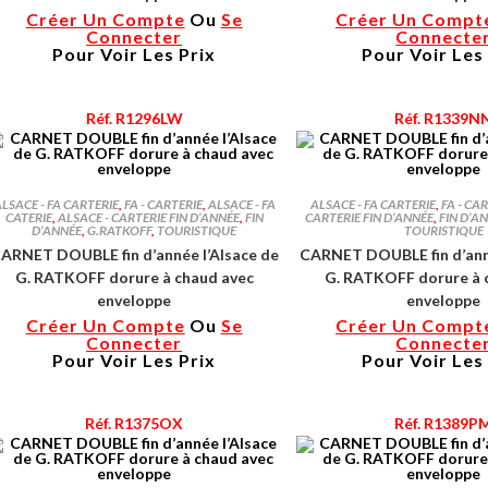
Créer Un Compte
Ou
Se
Créer Un Compt
Connecter
Connecte
Pour Voir Les Prix
Pour Voir Les
Réf. R1296LW
Réf. R1339N
LSACE - FA CARTERIE
,
FA - CARTERIE
,
ALSACE - FA
ALSACE - FA CARTERIE
,
FA - CA
CATERIE
,
ALSACE - CARTERIE FIN D’ANNÉE
,
FIN
CARTERIE FIN D’ANNÉE
,
FIN D’A
D’ANNÉE
,
G.RATKOFF
,
TOURISTIQUE
TOURISTIQUE
ARNET DOUBLE fin d’année l’Alsace de
CARNET DOUBLE fin d’anné
G. RATKOFF dorure à chaud avec
G. RATKOFF dorure à 
enveloppe
enveloppe
Créer Un Compte
Ou
Se
Créer Un Compt
Connecter
Connecte
Pour Voir Les Prix
Pour Voir Les
Réf. R1375OX
Réf. R1389P