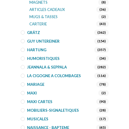
MAGNETS
(8)
ARTICLES CADEAUX
(36)
MUGS & TASSES
(2)
CARTERIE
(43)
GRÄTZ
(362)
GUY UNTEREINER
(154)
HARTUNG
(357)
HUMORISTIQUES
(34)
JEANNALA & SEPPALA
(282)
LA CIGOGNE A COLOMBAGES
(116)
MARIAGE
(78)
MAXI
(2)
MAXI CARTES
(90)
MOBILIERS-SIGNALETIQUES
(28)
MUSICALES
(17)
NAISSANCE - BAPTEME
(45)