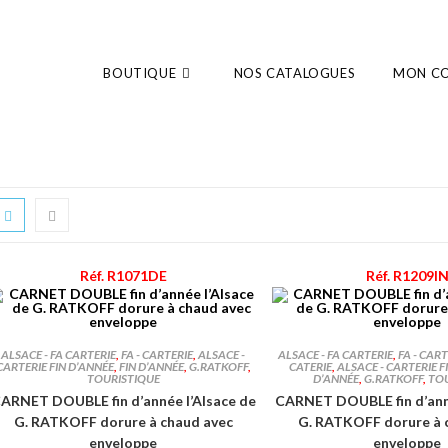
BOUTIQUE
NOS CATALOGUES
MON C
Réf. R1071DE
Réf. R1209I
ALSACE - FA CARTERIE
,
FA - CARTERIE
,
ALSACE -
ALSACE - FA CARTERIE
,
FA - CART
CARTERIE FIN D’ANNÉE
,
FIN D’ANNÉE
,
G.RATKOFF
,
CATERIE
,
ALSACE - CARTERIE F
TOURISTIQUE
D’ANNÉE
,
G.RATKOFF
,
TO
ARNET DOUBLE fin d’année l’Alsace de
CARNET DOUBLE fin d’anné
G. RATKOFF dorure à chaud avec
G. RATKOFF dorure à 
enveloppe
enveloppe