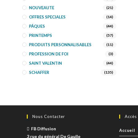
NOUVEAUTE
(21)
OFFRES SPECIALES
(14)
PÂQUES
(44)
PRINTEMPS
(57)
PRODUITS PERSONNALISABLES
(11)
PROFESSION DE FOI
(3)
SAINT VALENTIN
(44)
SCHAFFER
(135)
SKORPION'ART
(10)
TOURISTIQUE
(953)
TURNOWSKY
(108)
Nous Contacter
Accès
FB Diffusion
Accueil
3 rue du général De Gaulle