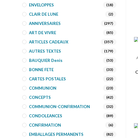
ENVELOPPES
(18)
CLAIR DE LUNE
(2)
ANNIVERSAIRES
(297)
ART DE VIVRE
(85)
ARTICLES CADEAUX
(357)
AUTRES TEXTES
(179)
A
BAUQUIER Denis
(53)
BONNE FETE
(33)
C
CARTES POSTALES
(22)
COMMUNION
(23)
CONCEPTS
(42)
COMMUNION-CONFIRMATION
(32)
CONDOLEANCES
(89)
CONFIRMATION
(6)
EMBALLAGES PERMANENTS
(82)