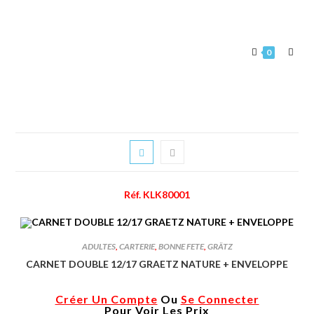
0
Réf. KLK80001
ADULTES
,
CARTERIE
,
BONNE FETE
,
GRÄTZ
CARNET DOUBLE 12/17 GRAETZ NATURE + ENVELOPPE
Créer Un Compte
Ou
Se Connecter
Pour Voir Les Prix