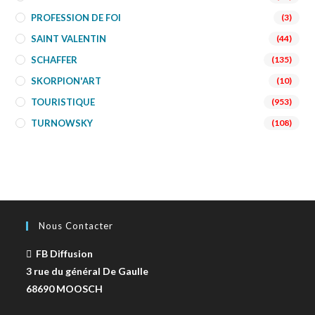
PROFESSION DE FOI
(3)
SAINT VALENTIN
(44)
SCHAFFER
(135)
SKORPION'ART
(10)
TOURISTIQUE
(953)
TURNOWSKY
(108)
Nous Contacter
FB Diffusion
3 rue du général De Gaulle
68690 MOOSCH