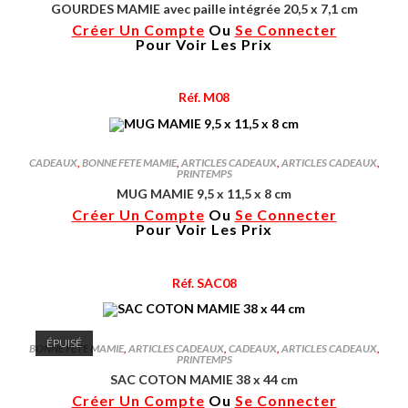
GOURDES MAMIE avec paille intégrée 20,5 x 7,1 cm
Créer Un Compte
Ou
Se Connecter
Pour Voir Les Prix
Réf. M08
CADEAUX
,
BONNE FETE MAMIE
,
ARTICLES CADEAUX
,
ARTICLES CADEAUX
,
PRINTEMPS
MUG MAMIE 9,5 x 11,5 x 8 cm
Créer Un Compte
Ou
Se Connecter
Pour Voir Les Prix
Réf. SAC08
ÉPUISÉ
BONNE FETE MAMIE
,
ARTICLES CADEAUX
,
CADEAUX
,
ARTICLES CADEAUX
,
PRINTEMPS
SAC COTON MAMIE 38 x 44 cm
Créer Un Compte
Ou
Se Connecter