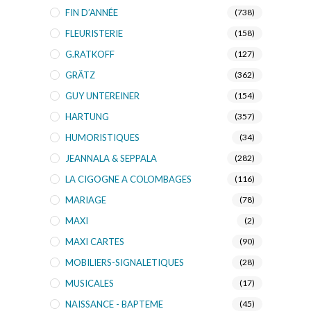
FIN D’ANNÉE
(738)
FLEURISTERIE
(158)
G.RATKOFF
(127)
GRÄTZ
(362)
GUY UNTEREINER
(154)
HARTUNG
(357)
HUMORISTIQUES
(34)
JEANNALA & SEPPALA
(282)
LA CIGOGNE A COLOMBAGES
(116)
MARIAGE
(78)
MAXI
(2)
MAXI CARTES
(90)
MOBILIERS-SIGNALETIQUES
(28)
MUSICALES
(17)
NAISSANCE - BAPTEME
(45)