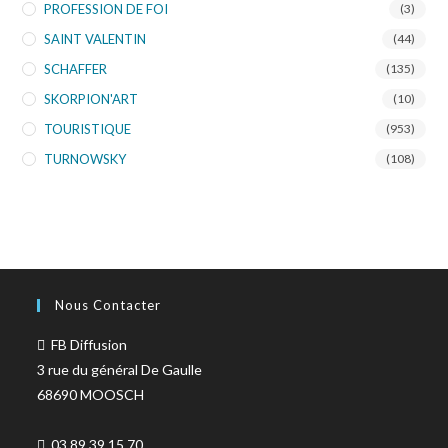
PROFESSION DE FOI
(3)
SAINT VALENTIN
(44)
SCHAFFER
(135)
SKORPION'ART
(10)
TOURISTIQUE
(953)
TURNOWSKY
(108)
Nous Contacter
FB Diffusion
3 rue du général De Gaulle
68690 MOOSCH
03 89 39 15 70