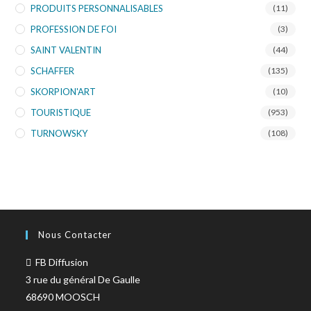
PRODUITS PERSONNALISABLES
(11)
PROFESSION DE FOI
(3)
SAINT VALENTIN
(44)
SCHAFFER
(135)
SKORPION'ART
(10)
TOURISTIQUE
(953)
TURNOWSKY
(108)
Nous Contacter
FB Diffusion
3 rue du général De Gaulle
68690 MOOSCH