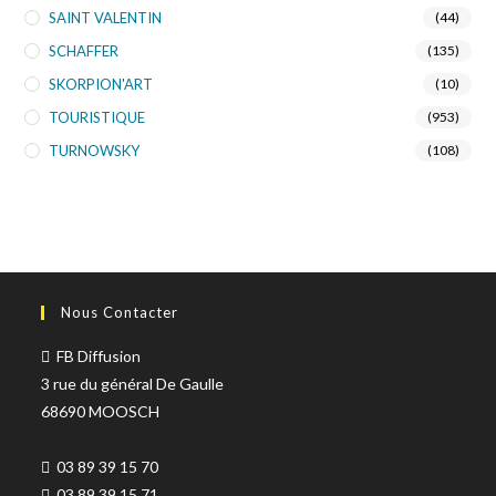
SAINT VALENTIN
(44)
SCHAFFER
(135)
SKORPION'ART
(10)
TOURISTIQUE
(953)
TURNOWSKY
(108)
Nous Contacter
FB Diffusion
3 rue du général De Gaulle
68690 MOOSCH
03 89 39 15 70
03 89 39 15 71