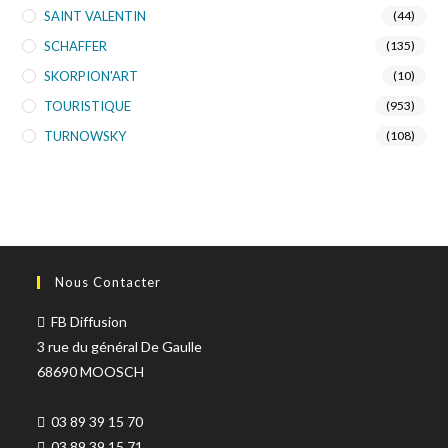
SAINT VALENTIN
(44)
SCHAFFER
(135)
SKORPION'ART
(10)
TOURISTIQUE
(953)
TURNOWSKY
(108)
Nous Contacter
FB Diffusion
3 rue du général De Gaulle
68690 MOOSCH
03 89 39 15 70
03 89 39 15 71